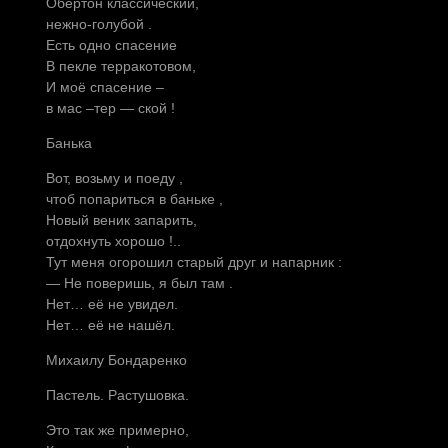
Обертон классический,
нежно-голубой .
Есть одно спасение
В пекле терракотовом,
И моё спасение –
в мас –тер — ской !
Банька
Вот, возьму и поеду ,
чтоб попариться в баньке ,
Новый веник запарить,
отдохнуть хорошо !..
Тут меня огорошил старый друг и напарник :
— Не поверишь, я был там .
Нет… её не увидел.
Нет… её не нашёл.
Михаилу Бондаренко
Пастель. Растушовка.
Это так же примерно,