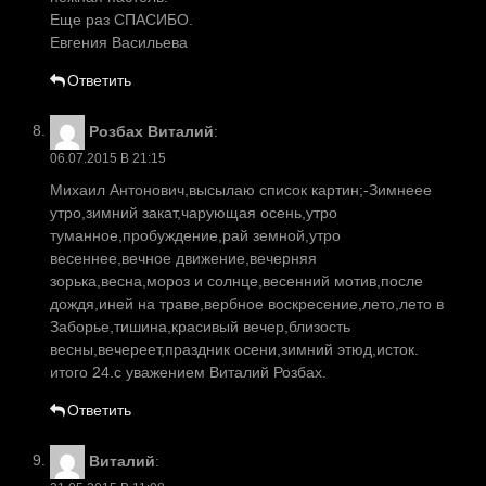
Еще раз СПАСИБО.
Евгения Васильева
Ответить
Розбах Виталий
:
06.07.2015 В 21:15
Михаил Антонович,высылаю список картин;-Зимнеее
утро,зимний закат,чарующая осень,утро
туманное,пробуждение,рай земной,утро
весеннее,вечное движение,вечерняя
зорька,весна,мороз и солнце,весенний мотив,после
дождя,иней на траве,вербное воскресение,лето,лето в
Заборье,тишина,красивый вечер,близость
весны,вечереет,праздник осени,зимний этюд,исток.
итого 24.с уважением Виталий Розбах.
Ответить
Виталий
: