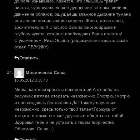
до боли узнаваемо. Кажется, что слышишь трепет
листвы, чувствуешь легкое дуновение ветерка, видишь
движение облаков, ощущаешь влажное дыхание тумана
или легкое пощипывание мороза. Живо, талантливо,
восхитительно!!! Спасибо Вам за многообразие и
глубину чувств, которые пробуждают Ваши полотна!
С уважением, Рита Яшина (редакционно-издательский
отдел ПВВКИКУ)
Ответить
Мосияченко Саша
:
16.05.2012 В 18:48
Миша, картины красоты невероятной.А от неба на
рисунках взгляда оторвать невозможно.Смотрю,смотрю
и наслаждаюсь бесконечно.Да! Такому научиться
невозможно, здесь только твой талант.Горжусь от
того,что столько лет мог дружить и общаться с тобой.
Здоровья тебе и не уставать в твоём творчестве.
Обнимаю. Саша. :)
Ответить