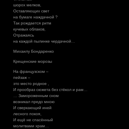
шорох мелков,
Оставляющих свет
на бумаге наждачной ?
Так рождается ритм
кучевых облаков,
Отражаясь
на каждой пылинке чердачной…
Михаилу Бондаренко
Крещенские морозы
На французском –
пейзаж –
это место родное ,
И прообраз сюжета без стёкол и рам…
… Замороженным сном
возникал предо мною
И сверкающий иней
лесного покоя,
И ещё не спасённый
молитвами храм…