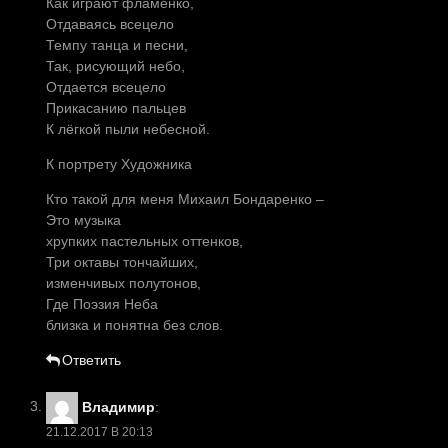
Как играют фламенко,
Отдаваясь всецело
Темпу танца и песни,
Так, рисующий небо,
Отдается всецело
Прикасанию пальцев
К лёгкой пыли небесной.
К портрету Художника
Кто такой для меня Михаил Бондаренко –
Это музыка
хрупких пастельных оттенков,
Три октавы тончайших,
изменчивых полутонов,
Где Поэзия Неба
близка и понятна без слов.
Ответить
Владимир
:
21.12.2017 В 20:13