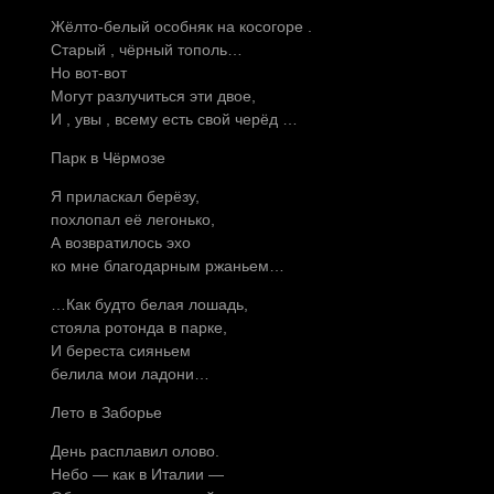
Жёлто-белый особняк на косогоре .
Старый , чёрный тополь…
Но вот-вот
Могут разлучиться эти двое,
И , увы , всему есть свой черёд …
Парк в Чёрмозе
Я приласкал берёзу,
похлопал её легонько,
А возвратилось эхо
ко мне благодарным ржаньем…
…Как будто белая лошадь,
стояла ротонда в парке,
И береста сияньем
белила мои ладони…
Лето в Заборье
День расплавил олово.
Небо — как в Италии —