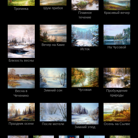
Шум прибоя
Тропинка
Плавное
Красивый вечер
течение
Вечер на Каме
На Чусовой
Исток
Близость весны
Чусовая
Зимний сон
Пробуждение
Весна в
природы
Чеченино
Праздник осени
Осень на Сылве
После метели
Зимний этюд