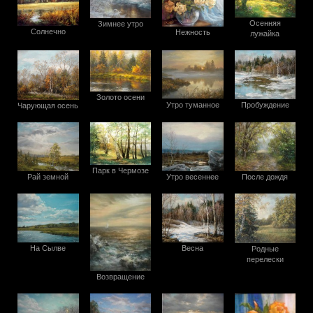
Осенняя
Зимнее утро
Солнечно
Нежность
лужайка
Золото осени
Утро туманное
Пробуждение
Чарующая осень
Парк в Чермозе
Утро весеннее
После дождя
Рай земной
На Сылве
Весна
Родные
перелески
Возвращение