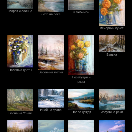
Мороз и солнце
…к любимой…
Лето на реке
Вечерний букет
Банька
Полевые цветы
Весенний мотив
Незабудки и
розы
Иней на траве
После дождя
Излучина реки
Весна на Усьве