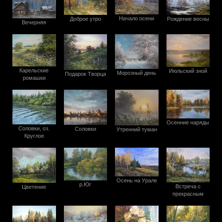
Начало осени
Доброе утро
Рождение весны
Вечерняя
Карельские
Июльский зной
Морозный день
Подарок Творца
ромашки
Осенние наряды
Соловки, оз.
Соловки
Утренний туман
Круглое
Осень на Урале
р.Юг
Встреча с
Цветение
прекрасным