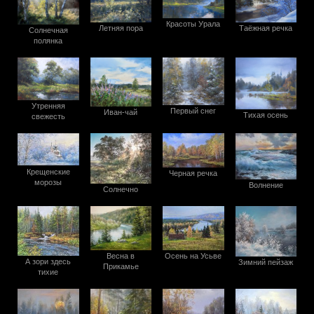
Красоты Урала
Таёжная речка
Летняя пора
Солнечная
полянка
Утренняя
Первый снег
Иван-чай
Тихая осень
свежесть
Крещенские
Черная речка
морозы
Волнение
Солнечно
Осень на Усьве
Весна в
А зори здесь
Зимний пейзаж
Прикамье
тихие