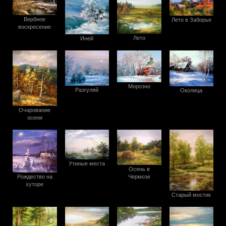
Вербное
Лето в Заборье
воскресение
Лето
Иней
Морозно
Разгуляй
Околица
Очарование
осени
Утиные места
Осень в
Рождество на
Чермозе
хуторе
Старый мостик