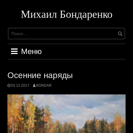
Перейти
к
Михаил Бондаренко
содержимому
Меню
Осенние наряды
03.12.2017
BONDAR