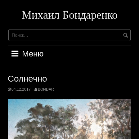
Перейти
к
Михаил Бондаренко
содержимому
Меню
Солнечно
04.12.2017
BONDAR