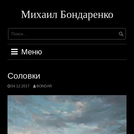
Перейти
к
Михаил Бондаренко
содержимому
Меню
Соловки
04.12.2017
BONDAR