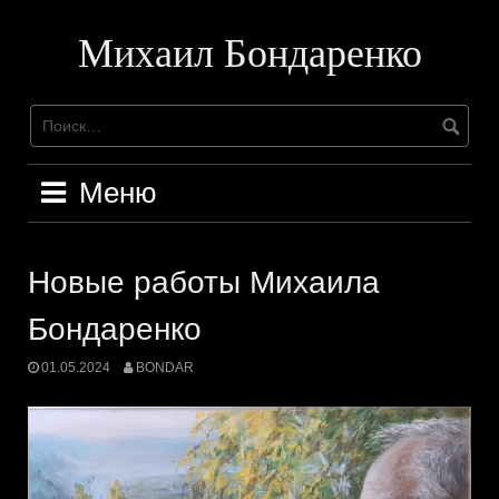
Перейти
к
Михаил Бондаренко
содержимому
Меню
Новые работы Михаила
Бондаренко
01.05.2024
BONDAR