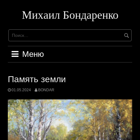
Перейти
к
Михаил Бондаренко
содержимому
Меню
Память земли
01.05.2024
BONDAR