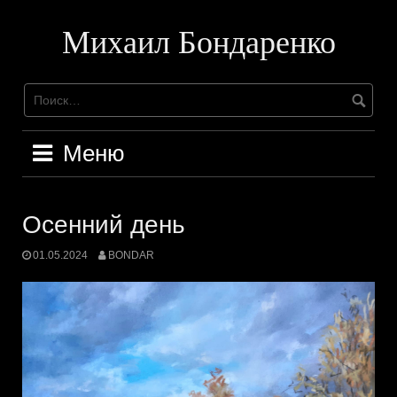
Перейти
к
Михаил Бондаренко
содержимому
Меню
Осенний день
01.05.2024
BONDAR