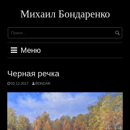
Перейти
к
Михаил Бондаренко
содержимому
Меню
Черная речка
03.12.2017
BONDAR