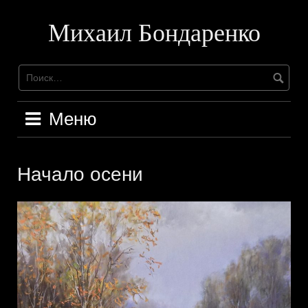
Перейти
к
Михаил Бондаренко
содержимому
Меню
Начало осени