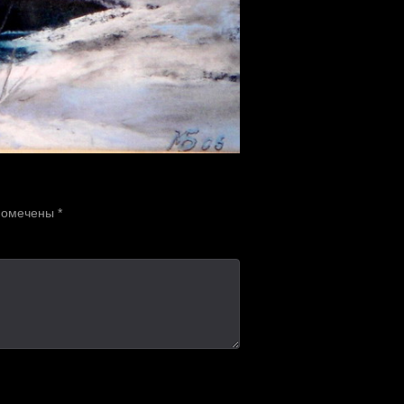
 помечены
*