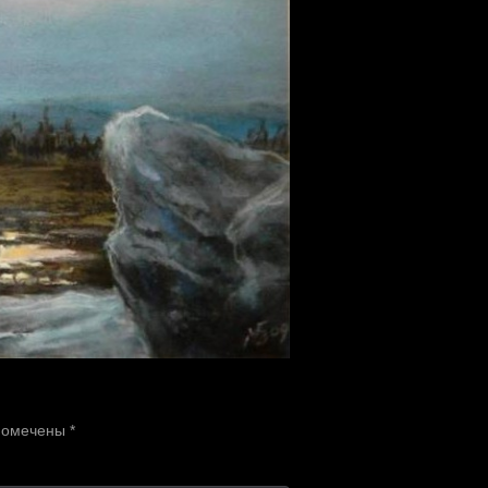
 помечены
*