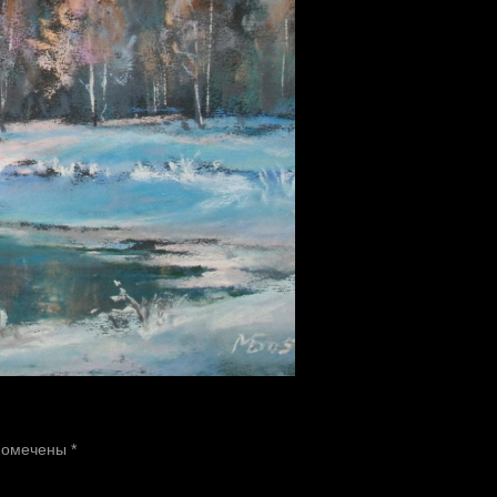
 помечены
*