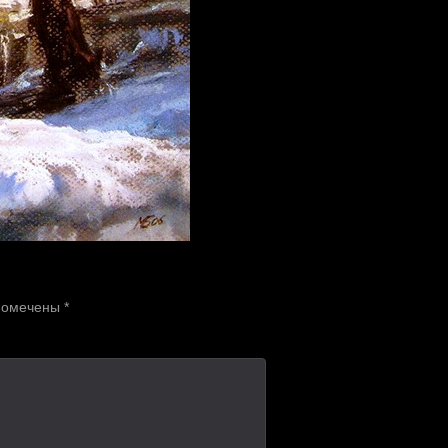
 помечены
*