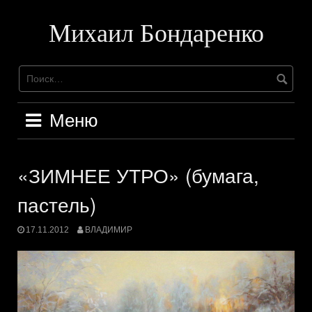
Перейти
к
Михаил Бондаренко
содержимому
Меню
«ЗИМНЕЕ УТРО» (бумага,
пастель)
17.11.2012
ВЛАДИМИР